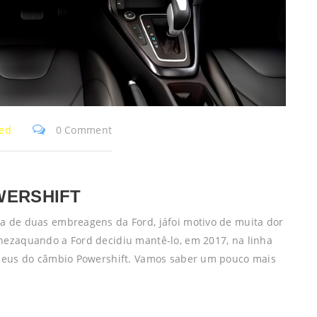
zed
0 Comment
WERSHIFT
a de duas embreagens da Ford, jáfoi motivo de muita dor
hezaquando a Ford decidiu mantê-lo, em 2017, na linha
adeus do câmbio Powershift. Vamos saber um pouco mais