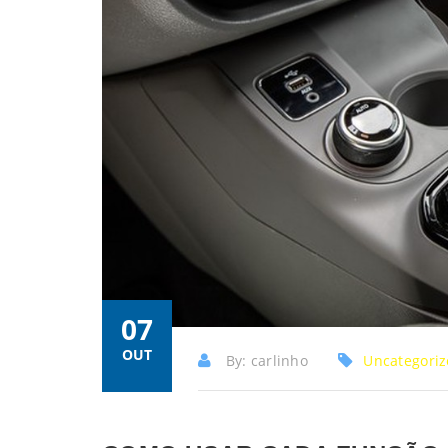
07
OUT
By: carlinho
Uncategori