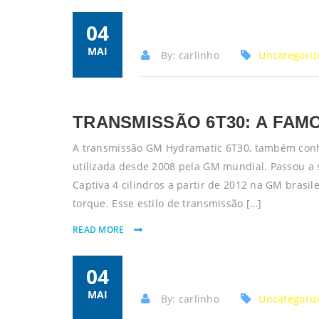
04
MAI
By: carlinho
Uncategori
TRANSMISSÃO 6T30: A FAM
A transmissão GM Hydramatic 6T30, também conh
utilizada desde 2008 pela GM mundial. Passou a 
Captiva 4 cilindros a partir de 2012 na GM brasil
torque. Esse estilo de transmissão […]
READ MORE
04
MAI
By: carlinho
Uncategori