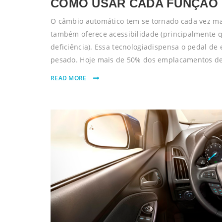
COMO USAR CADA FUNÇÃO 
O câmbio automático tem se tornado cada vez mai
também oferece acessibilidade (principalmente
deficiência). Essa tecnologiadispensa o pedal de
pesado. Hoje mais de 50% dos emplacamentos de 
READ MORE