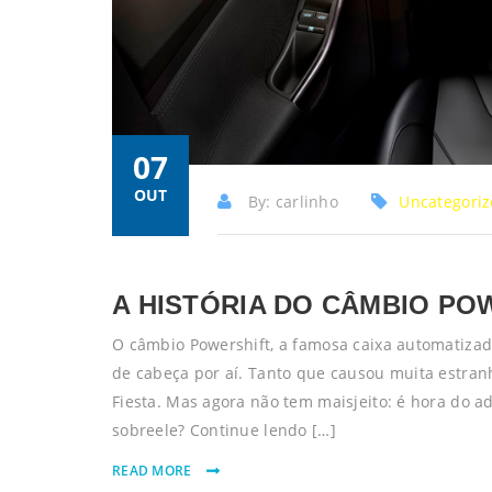
07
OUT
By: carlinho
Uncategori
A HISTÓRIA DO CÂMBIO PO
O câmbio Powershift, a famosa caixa automatizad
de cabeça por aí. Tanto que causou muita estran
Fiesta. Mas agora não tem maisjeito: é hora do 
sobreele? Continue lendo […]
READ MORE