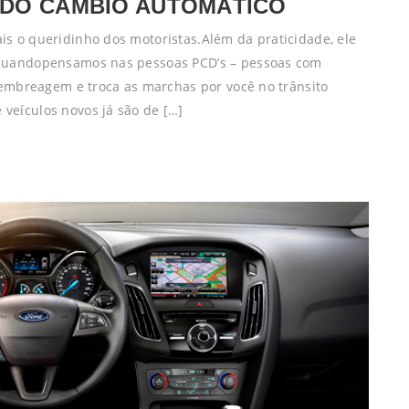
DO CÂMBIO AUTOMÁTICO
s o queridinho dos motoristas.Além da praticidade, ele
 quandopensamos nas pessoas PCD’s – pessoas com
 embreagem e troca as marchas por você no trânsito
veículos novos já são de […]